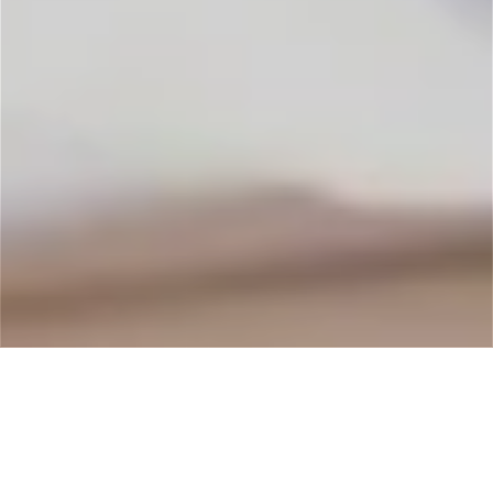
Miło nam poinformować, że w ostatnim czasie
przyznano nam, jako firmie szkoleniowo-doradczej,
znak jakości Małopolskich Standardów Usług